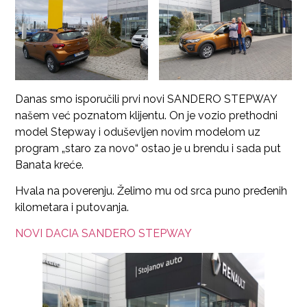
Danas smo isporučili prvi novi SANDERO STEPWAY
našem već poznatom klijentu. On je vozio prethodni
model Stepway i oduševljen novim modelom uz
program „staro za novo“ ostao je u brendu i sada put
Banata kreće.
Hvala na poverenju. Želimo mu od srca puno pređenih
kilometara i putovanja.
NOVI DACIA SANDERO STEPWAY