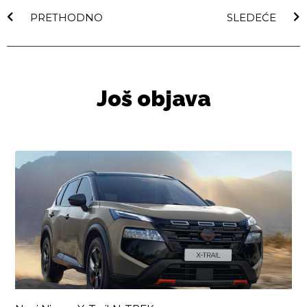
PRETHODNO
SLEDEĆE
Još objava