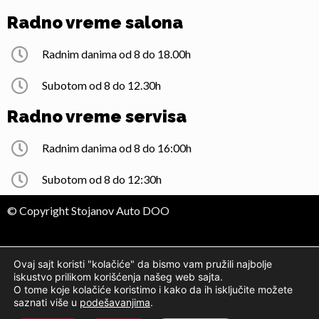
Radno vreme salona
Radnim danima od 8 do 18.00h
Subotom od 8 do 12.30h
Radno vreme servisa
Radnim danima od 8 do 16:00h
Subotom od 8 do 12:30h
© Copyright Stojanov Auto DOO
Pravne informacije
Ovaj sajt koristi "kolačiće" da bismo vam pružili najbolje
iskustvo prilikom korišćenja našeg web sajta.
O tome koje kolačiće koristimo i kako da ih isključite možete
Pogledajte našu ponudu na
saznati više u
podešavanjima
.